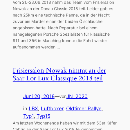
Vom 21.-23.06.2018 nahm das Team vom Frisiersalon
Nowak an der Donau Classic 2018 teil. Leider gab es
nach 25km eine technische Panne, da in der Nacht
zuvor ein Marder einen der beiden Ölschläuche
angebissen hatte. Nach Reparatur bei einem
nahegelegenen Porsche Spezialisten für klassische
911 und 356 in Manching konnte die Fahrt wieder
aufgenommen werden.…
Frisiersalon Nowak nimmt an der
Saar Lor Lux Classique 2018 teil
Juni 20, 2018
—
JN_2020
von
in
LBX
, 
Luftboxer
, 
Oldtimer Rallye
, 
Typ1
, 
Typ15
Am letzten Wochenende haben wir mit dem 53er Käfer
Cabrio an der Saar Lor Lux 2018 teilgenommen.