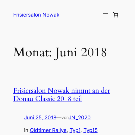
Zum
Inhalt
Frisiersalon Nowak
springen
Monat:
Juni 2018
Frisiersalon Nowak nimmt an der
Donau Classic 2018 teil
Juni 25, 2018
—
JN_2020
von
in
Oldtimer Rallye
, 
Typ1
, 
Typ15