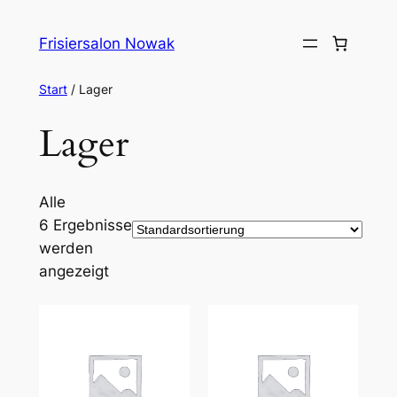
Zum
Inhalt
Frisiersalon Nowak
springen
Start
/ Lager
Lager
Alle
6 Ergebnisse
werden
angezeigt