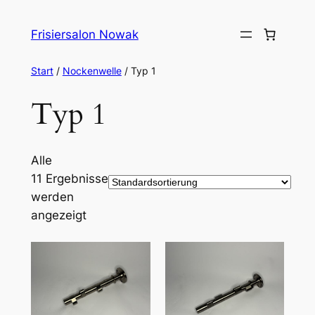
Zum
Inhalt
Frisiersalon Nowak
springen
Start
/
Nockenwelle
/ Typ 1
Typ 1
Alle
11 Ergebnisse
werden
angezeigt