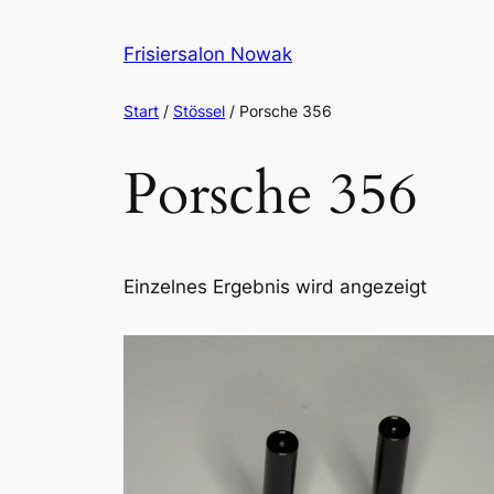
Zum
Inhalt
Frisiersalon Nowak
springen
Start
/
Stössel
/ Porsche 356
Porsche 356
Einzelnes Ergebnis wird angezeigt