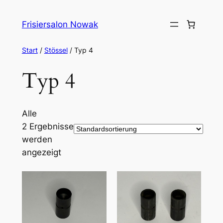
Zum
Inhalt
Frisiersalon Nowak
springen
Start
/
Stössel
/ Typ 4
Typ 4
Alle
2 Ergebnisse
werden
angezeigt