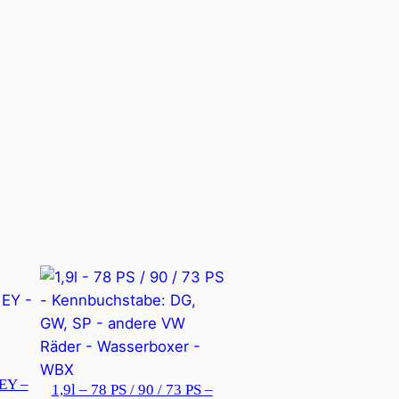
 EY –
1,9l – 78 PS / 90 / 73 PS –