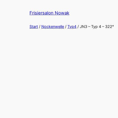
Zum
Inhalt
Frisiersalon Nowak
springen
Start
/
Nockenwelle
/
Typ4
/ JN3 – Typ 4 – 322°