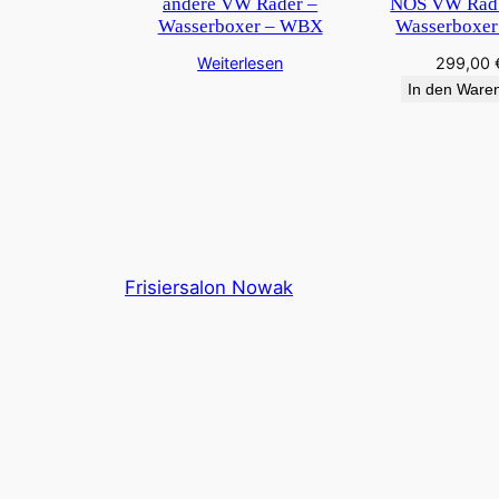
andere VW Räder –
NOS VW Rad 
Wasserboxer – WBX
Wasserboxe
Weiterlesen
299,00
In den Ware
Frisiersalon Nowak