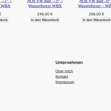
„-1“ –
NOS VW Rad „-3“ –
NOS VW Rad „0“
r WBX
Wasserboxer WBX
Wasserboxer – W
€
249,00
€
299,00
€
nkorb
In den Warenkorb
In den Warenkorb
Unternehmen
Über mich
Kontakt
Impressum