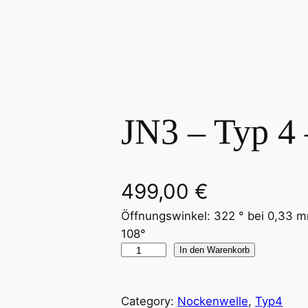
JN3 – Typ 4 
499,00
€
Öffnungswinkel: 322 ° bei 0,33 
108°
J
In den Warenkorb
N
3
Category:
Nockenwelle
, 
Typ4
–