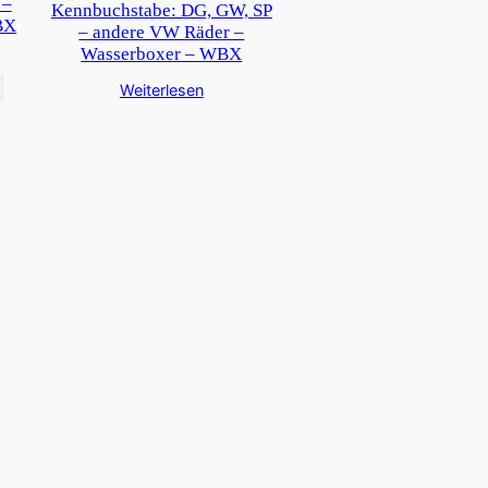
 –
Kennbuchstabe: DG, GW, SP
BX
– andere VW Räder –
Wasserboxer – WBX
Weiterlesen