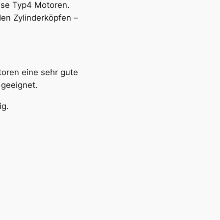
sse Typ4 Motoren.
den Zylinderköpfen –
oren eine sehr gute
 geeignet.
ig.