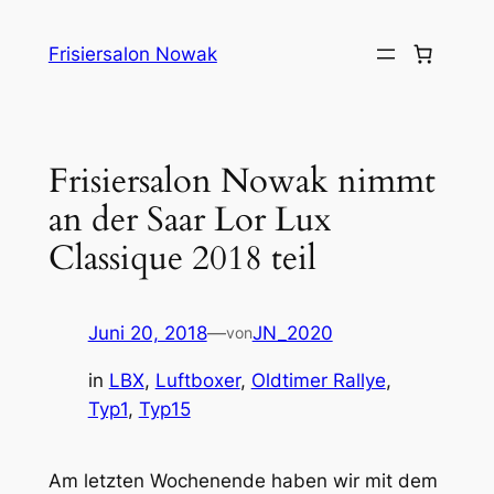
Zum
Inhalt
Frisiersalon Nowak
springen
Frisiersalon Nowak nimmt
an der Saar Lor Lux
Classique 2018 teil
Juni 20, 2018
—
JN_2020
von
in
LBX
, 
Luftboxer
, 
Oldtimer Rallye
, 
Typ1
, 
Typ15
Am letzten Wochenende haben wir mit dem