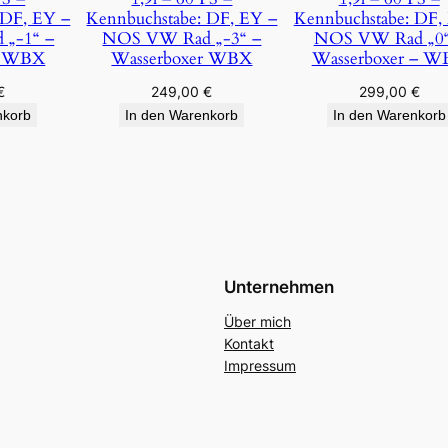
 DF, EY –
Kennbuchstabe: DF, EY –
Kennbuchstabe: DF,
„-1“ –
NOS VW Rad „-3“ –
NOS VW Rad „0“
r WBX
Wasserboxer WBX
Wasserboxer – 
€
249,00
€
299,00
€
nkorb
In den Warenkorb
In den Warenkorb
Unternehmen
Über mich
Kontakt
Impressum