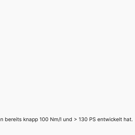
–
P
o
r
s
c
h
e
3
5
6
M
e
n
g
en bereits knapp 100 Nm/l und > 130 PS entwickelt hat.
e