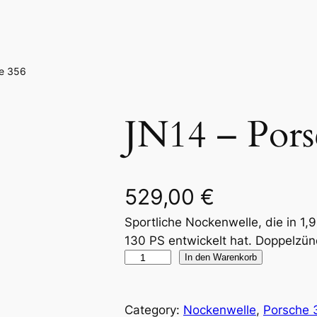
he 356
JN14 – Pors
529,00
€
Sportliche Nockenwelle, die in 1,
130 PS entwickelt hat. Doppelzünd
J
In den Warenkorb
N
1
Category:
Nockenwelle
, 
Porsche 
4