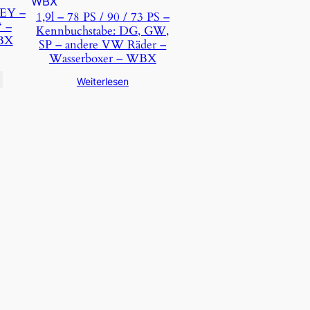
 EY –
1,9l – 78 PS / 90 / 73 PS –
 –
Kennbuchstabe: DG, GW,
WBX
SP – andere VW Räder –
Wasserboxer – WBX
Weiterlesen