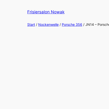
Zum
Inhalt
Frisiersalon Nowak
springen
Start
/
Nockenwelle
/
Porsche 356
/ JN14 – Porsc