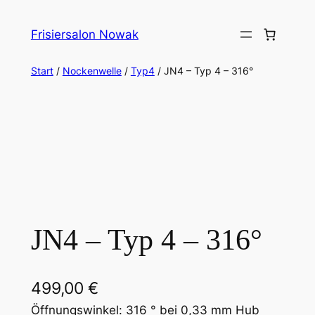
Zum
Inhalt
Frisiersalon Nowak
springen
Start
/
Nockenwelle
/
Typ4
/ JN4 – Typ 4 – 316°
JN4 – Typ 4 – 316°
499,00
€
Öffnungswinkel: 316 ° bei 0,33 mm Hub