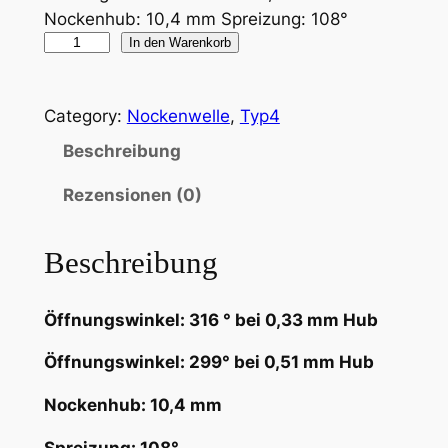
Nockenhub: 10,4 mm Spreizung: 108°
J
In den Warenkorb
N
4
Category:
Nockenwelle
, 
Typ4
–
T
Beschreibung
y
Rezensionen (0)
p
4
–
Beschreibung
3
1
Öffnungswinkel: 316 ° bei 0,33 mm Hub
6
°
Öffnungswinkel: 299° bei 0,51 mm Hub
M
Nockenhub: 10,4 mm
e
n
Spreizung: 108°