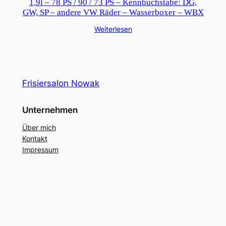
1,9l – 78 PS / 90 / 73 PS – Kennbuchstabe: DG,
GW, SP – andere VW Räder – Wasserboxer – WBX
Weiterlesen
Frisiersalon Nowak
Unternehmen
Über mich
Kontakt
Impressum