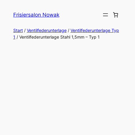
Zum
Inhalt
Frisiersalon Nowak
springen
Start
/
Ventilfederunterlage
/
Ventilfederunterlage Typ
1
/ Ventilfederunterlage Stahl 1,5mm – Typ 1