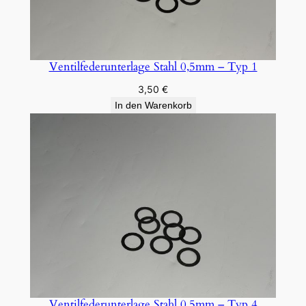
p
1
M
Ventilfederunterlage Stahl 0,5mm – Typ 1
e
n
3,50
€
g
In den Warenkorb
e
Ventilfederunterlage Stahl 0,5mm – Typ 4