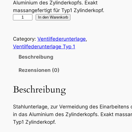
Aluminium des Zylinderkopfs. Exakt
massangefertigt für Typ1 Zylinderkopf.
V
In den Warenkorb
e
n
Category:
Ventilfederunterlage
, 
t
Ventilfederunterlage Typ 1
i
l
Beschreibung
f
Rezensionen (0)
e
d
Beschreibung
e
r
u
Stahlunterlage, zur Vermeidung des Einarbeitens d
n
in das Aluminium des Zylinderkopfs. Exakt massan
t
Typ1 Zylinderkopf.
e