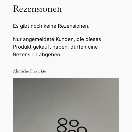
r
Rezensionen
l
a
g
Es gibt noch keine Rezensionen.
e
S
Nur angemeldete Kunden, die dieses
t
Produkt gekauft haben, dürfen eine
a
Rezension abgeben.
h
l
Ähnliche Produkte
1
,
5
m
m
–
T
y