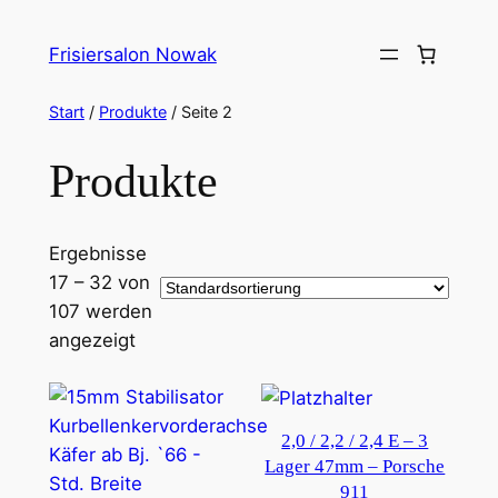
Zum
Inhalt
Frisiersalon Nowak
springen
Start
/
Produkte
/ Seite 2
Produkte
Ergebnisse
17 – 32 von
107 werden
angezeigt
2,0 / 2,2 / 2,4 E – 3
Lager 47mm – Porsche
911